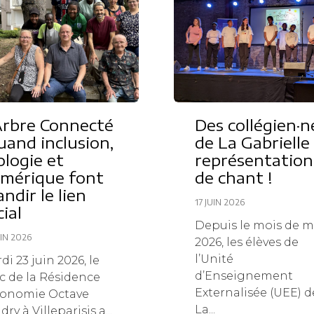
Arbre Connecté
Des collégien·n
quand inclusion,
de La Gabrielle
ologie et
représentation
mérique font
de chant !
andir le lien
17 JUIN 2026
cial
Depuis le mois de m
UIN 2026
2026, les élèves de
l’Unité
di 23 juin 2026, le
d’Enseignement
c de la Résidence
Externalisée (UEE) d
onomie Octave
La...
ry à Villeparisis a...