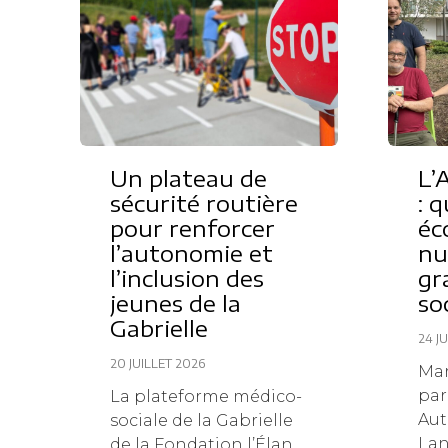
Un plateau de
L’
sécurité routière
: 
pour renforcer
éc
l’autonomie et
nu
l’inclusion des
gr
jeunes de la
so
Gabrielle
24 J
20 JUILLET 2026
Mar
par
La plateforme médico-
Aut
sociale de la Gabrielle
Land
de la Fondation l’Élan