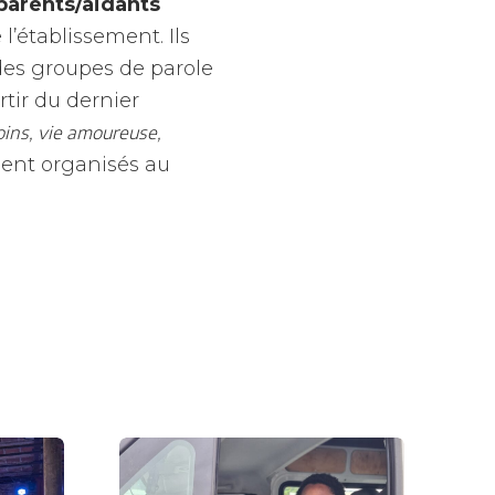
parents/aidants
 l’établissement. Ils
des groupes de parole
tir du dernier
oins, vie amoureuse,
ment organisés au